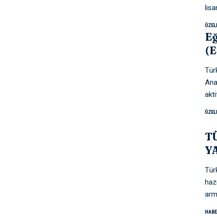
lis
ÖZEL
Eğ
(E
Türk
Ana
akt
ÖZEL
T
Y
Türk
haz
arm
HABE