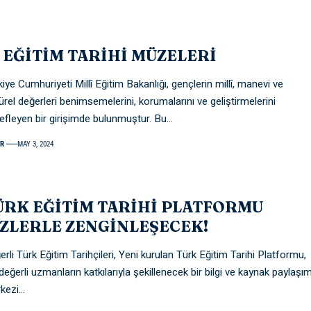
L EĞİTİM TARİHİ MÜZELERİ
iye Cumhuriyeti Millî Eğitim Bakanlığı, gençlerin millî, manevi ve
türel değerleri benimsemelerini, korumalarını ve geliştirmelerini
efleyen bir girişimde bulunmuştur. Bu
…
R
MAY 3, 2024
ÜRK EĞİTİM TARİHİ PLATFORMU
İZLERLE ZENGİNLEŞECEK!
erli Türk Eğitim Tarihçileri, Yeni kurulan Türk Eğitim Tarihi Platformu,
değerli uzmanların katkılarıyla şekillenecek bir bilgi ve kaynak paylaşı
kezi
…