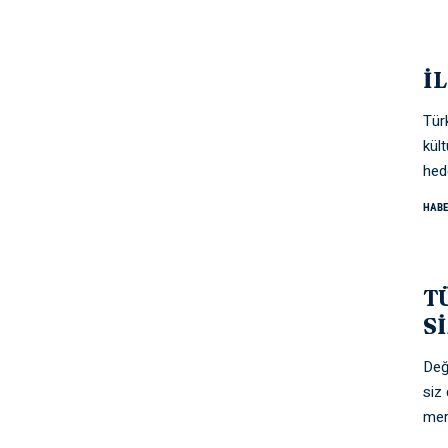
İ
Türk
kül
hed
HABE
T
S
Değ
siz 
mer