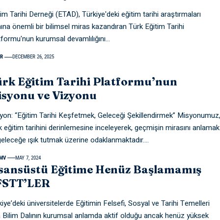
im Tarihi Derneği (ETAD), Türkiye'deki eğitim tarihi araştırmaları
nına önemli bir bilimsel miras kazandıran Türk Eğitim Tarihi
tformu'nun kurumsal devamlılığını
…
R
DECEMBER 26, 2025
rk Eğitim Tarihi Platformu’nun
syonu ve Vizyonu
yon: “Eğitim Tarihi Keşfetmek, Geleceği Şekillendirmek” Misyonumuz
k eğitim tarihini derinlemesine inceleyerek, geçmişin mirasını anlamak
geleceğe ışık tutmak üzerine odaklanmaktadır.
…
MV
MAY 7, 2024
isansüstü Eğitime Henüz Başlamamış
FSTT’LER
iye’deki üniversitelerde Eğitimin Felsefi, Sosyal ve Tarihi Temelleri
 Bilim Dalının kurumsal anlamda aktif olduğu ancak henüz yüksek