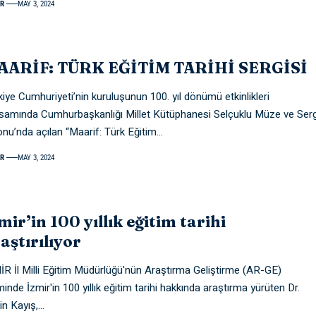
R
MAY 3, 2024
AARİF: TÜRK EĞİTİM TARİHİ SERGİSİ
kiye Cumhuriyeti’nin kuruluşunun 100. yıl dönümü etkinlikleri
samında Cumhurbaşkanlığı Millet Kütüphanesi Selçuklu Müze ve Serg
onu’nda açılan “Maarif: Türk Eğitim
…
R
MAY 3, 2024
mir’in 100 yıllık eğitim tarihi
aştırılıyor
İR İl Milli Eğitim Müdürlüğü'nün Araştırma Geliştirme (AR-GE)
minde İzmir'in 100 yıllık eğitim tarihi hakkında araştırma yürüten Dr.
in Kayış,
…