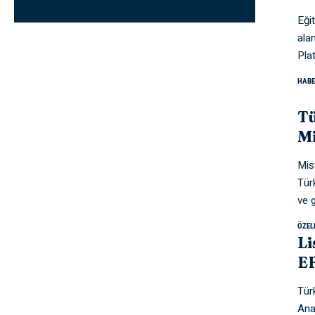
Eğit
ala
Pla
HABE
Tü
Mi
Mis
Tür
ve 
ÖZEL
L
E
Türk
Ana