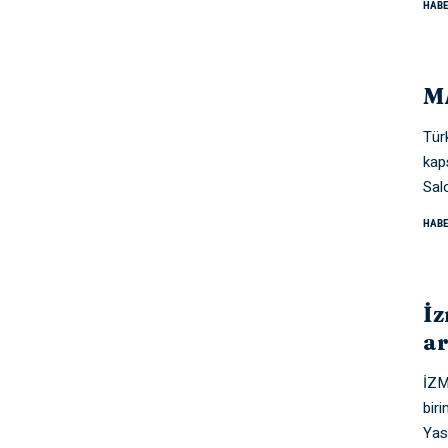
HABE
M
Tür
kap
Sal
HABE
İz
ar
İZM
biri
Yas