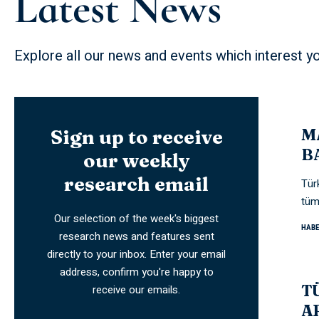
Latest News
Explore all our news and events which interest yo
M
Sign up to receive
B
our weekly
research email
Tür
tüm
Our selection of the week's biggest
HABE
research news and features sent
directly to your inbox. Enter your email
address, confirm you're happy to
T
receive our emails.
A