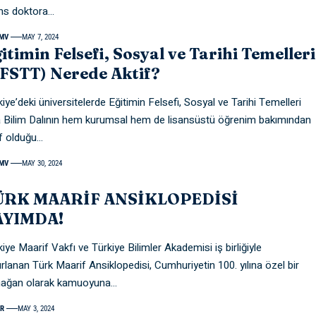
ans doktora
…
MV
MAY 7, 2024
itimin Felsefi, Sosyal ve Tarihi Temelleri
FSTT) Nerede Aktif?
iye’deki üniversitelerde Eğitimin Felsefi, Sosyal ve Tarihi Temelleri
 Bilim Dalının hem kurumsal hem de lisansüstü öğrenim bakımından
if olduğu
…
MV
MAY 30, 2024
ÜRK MAARİF ANSİKLOPEDİSİ
AYIMDA!
iye Maarif Vakfı ve Türkiye Bilimler Akademisi iş birliğiyle
ırlanan Türk Maarif Ansiklopedisi, Cumhuriyetin 100. yılına özel bir
ağan olarak kamuoyuna
…
R
MAY 3, 2024